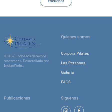
Escuchar
Quienes somos
Corpora Pilates
©
2026
Todos los derechos
reservados.
Desarrollado por
Las Personas
IndianWebs
.
Galería
FAQS
Publicaciones
Siguenos