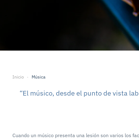
Inicio
Música
“El músico, desde el punto de vista la
Cuando un músico presenta una lesión son varios los fa